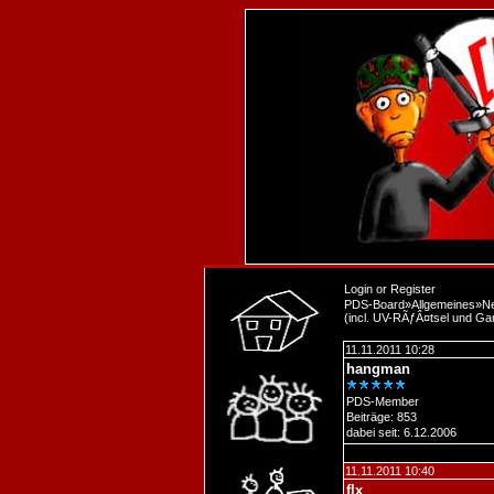
Login
or
Register
PDS-Board
»
Allgemeines
»
Ne
(incl. UV-RÃƒÂ¤tsel und Ga
11.11.2011 10:28
hangman
PDS-Member
Beiträge: 853
dabei seit: 6.12.2006
11.11.2011 10:40
flx