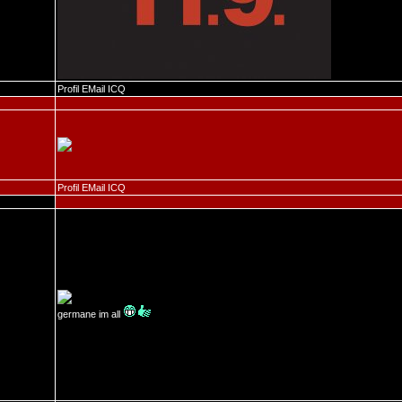
Profil
EMail
ICQ
Profil
EMail
ICQ
germane im all