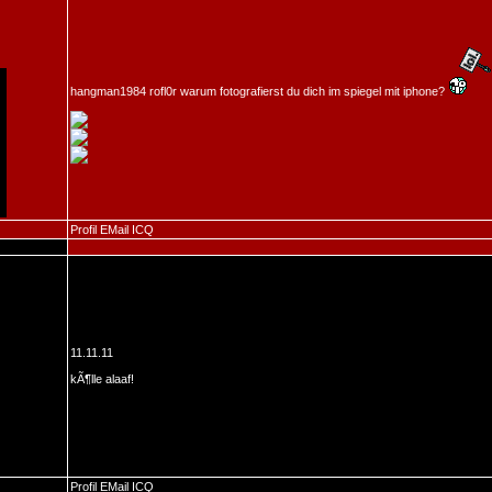
hangman1984 rofl0r warum fotografierst du dich im spiegel mit iphone?
Profil
EMail
ICQ
11.11.11
kÃ¶lle alaaf!
Profil
EMail
ICQ