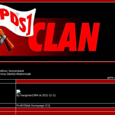
tiDa's Sonnenbank
mma-Stiefel)
»
Mathematik
gehe 
By
hangman1984
at 2011-11-11
Profil
EMail
Homepage
ICQ