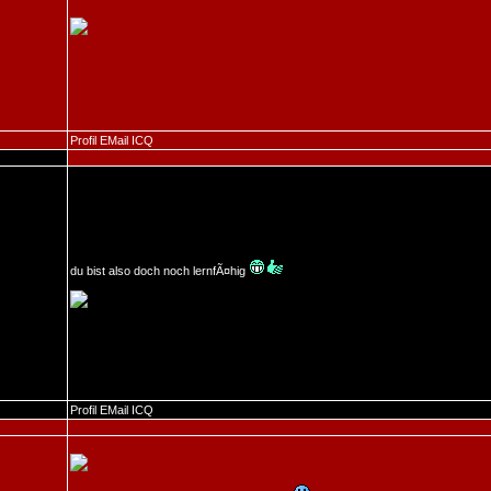
Profil
EMail
ICQ
du bist also doch noch lernfÃ¤hig
Profil
EMail
ICQ