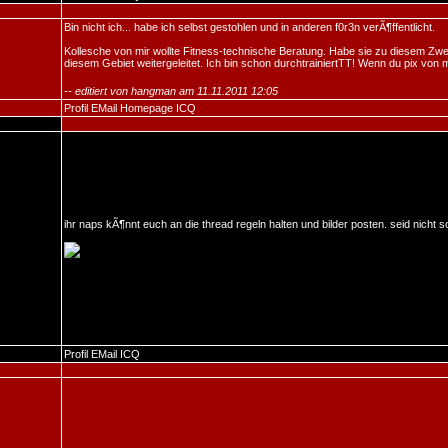
Bin nicht ich... habe ich selbst gestohlen und in anderen f0r3n verÃ¶ffentlicht.
Kollesche von mir wollte Fitness-technische Beratung. Habe sie zu diesem Zw
diesem Gebiet weitergeleitet. Ich bin schon durchtrainiertTT! Wenn du pix von mi
-- editiert von hangman am 11.11.2011 12:05
Profil
EMail
Homepage
ICQ
ihr naps kÃ¶nnt euch an die thread regeln halten und bilder posten. seid nicht so
Profil
EMail
ICQ