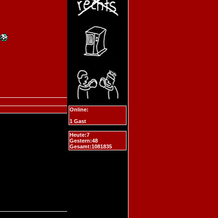
Online:
1 Gast
Heute:7
Gestern:48
Gesamt:1081835