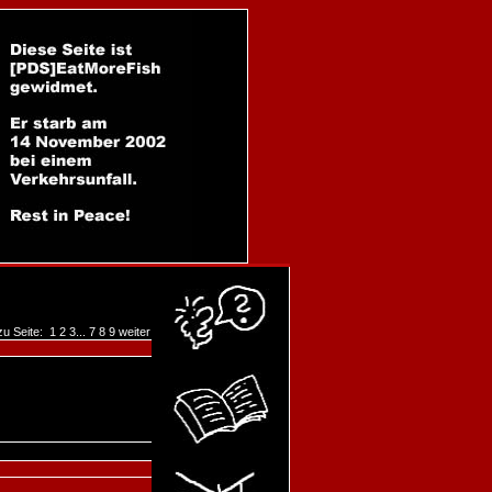
zu Seite:
1
2
3
...
7
8
9
weiter