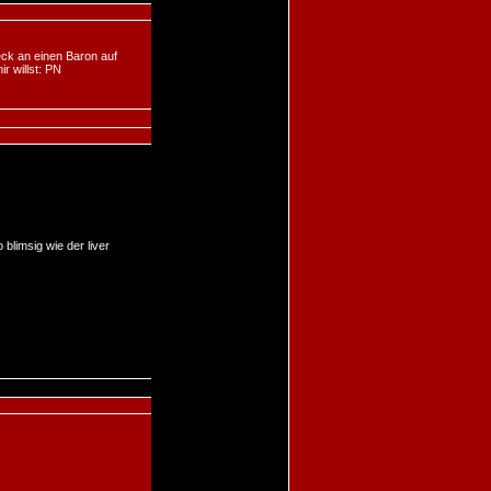
eck an einen Baron auf
r willst: PN
 blimsig wie der liver