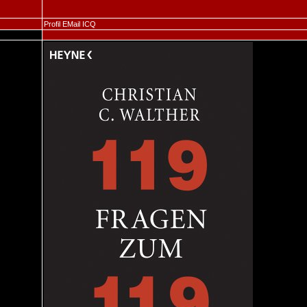
Profil
EMail
ICQ