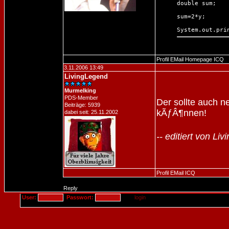
double sum;

sum=2*y;

Profil
EMail
Homepage
ICQ
3.11.2006 13:49
LivingLegend
Murmelking
PDS-Member
Der sollte auch 
Beiträge: 5939
kÃƒÂ¶nnen!
dabei seit: 25.11.2002
-- editiert von L
Profil
EMail
ICQ
Reply
User:
Passwort: