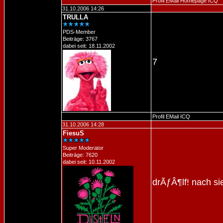
Profil
EMail
Homepage
ICQ
31.10.2006 14:26
TRULLA
PDS-Member
Beiträge: 3767
dabei seit: 18.11.2002
7
Profil
EMail
ICQ
31.10.2006 14:28
FiesuS
Super Moderator
Beiträge: 7620
dabei seit: 10.11.2002
drÃƒÂ¶lf! nach s