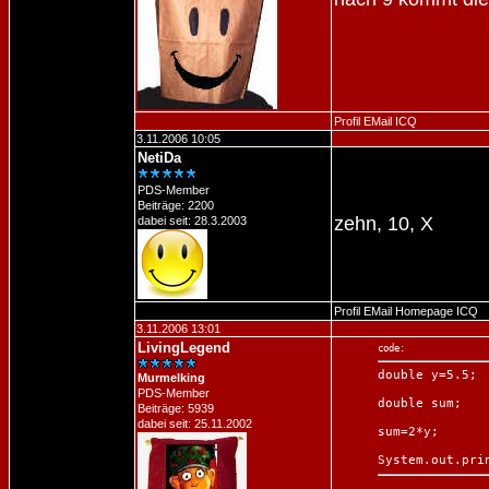
Profil
EMail
ICQ
3.11.2006 10:05
NetiDa
PDS-Member
Beiträge: 2200
zehn, 10, X
dabei seit: 28.3.2003
Profil
EMail
Homepage
ICQ
3.11.2006 13:01
LivingLegend
code:
double y=5.5;

Murmelking
PDS-Member
double sum;

Beiträge: 5939
dabei seit: 25.11.2002
sum=2*y;

System.out.pri