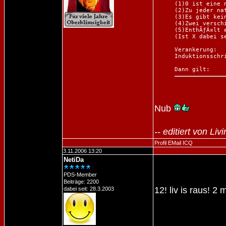
(1)0 ist eine n
(2)Zu jeder na
(3)Es gibt kei
(4)Zwei versch
(5)EnthÃƒÂ¤lt 
(Ist X dabei s
Verankerung:	 a(1)

Induktionsschritt: 	 a(k) → a(k+1)    (fÃ
Nub
-- editiert von L
Profil
EMail
ICQ
3.11.2006 13:20
NetiDa
PDS-Member
Beiträge: 2200
12! liv is raus! 2
dabei seit: 28.3.2003