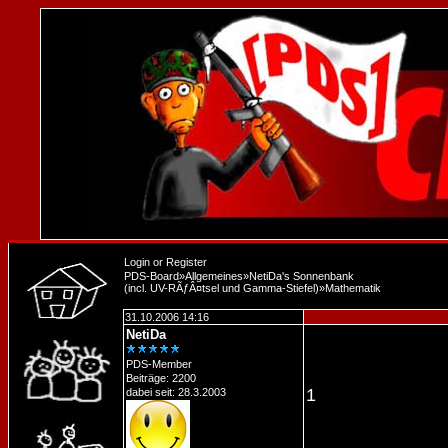
Login
or
Register
PDS-Board
»
Allgemeines
»
NetiDa's Sonnenbank
(incl. UV-RÃƒÂ¤tsel und Gamma-Stiefel)
»
Mathematik
31.10.2006 14:16
NetiDa
PDS-Member
Beiträge: 2200
1
dabei seit: 28.3.2003