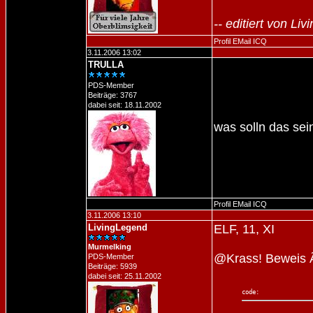
-- editiert von L
Profil
EMail
ICQ
3.11.2006 13:02
TRULLA
PDS-Member
Beiträge: 3767
dabei seit: 18.11.2002
was solln das sei
Profil
EMail
ICQ
3.11.2006 13:10
LivingLegend
ELF, 11, XI
Murmelking
@Krass! Beweis 
PDS-Member
Beiträge: 5939
dabei seit: 25.11.2002
code: