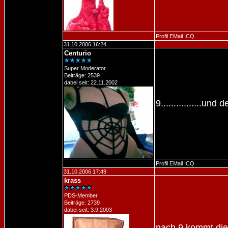
Profil
EMail
ICQ
31.10.2006 16:24
Centurio
Super Moderator
Beiträge: 2539
dabei seit: 22.11.2002
9................u
Profil
EMail
ICQ
31.10.2006 17:49
krass
PDS-Member
Beiträge: 2739
dabei seit: 3.9.2003
nach 9 kommt die 