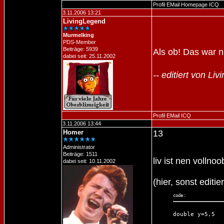
Profil
EMail
Homepage
ICQ
3.11.2006 13:21
LivingLegend
Murmelking
PDS-Member
Beiträge: 5939
Als ob! Das war n
dabei seit: 25.11.2002
-- editiert von L
Profil
EMail
ICQ
3.11.2006 13:44
Homer
13
Administrator
Beiträge: 1511
liv ist nen vollno
dabei seit: 10.11.2002
(hier, sonst editi
code:
double y=5,5
