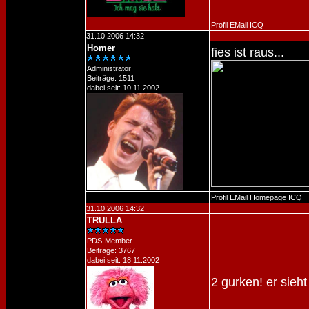
Profil
EMail
ICQ
31.10.2006 14:32
Homer
fies ist raus...
Administrator
Beiträge: 1511
dabei seit: 10.11.2002
Profil
EMail
Homepage
ICQ
31.10.2006 14:32
TRULLA
PDS-Member
Beiträge: 3767
dabei seit: 18.11.2002
2 gurken! er sieh