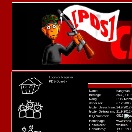
Login
or
Register
PDS-Board
»
Name:
hangman
Beiträge:
853 (0.11 
Rang:
PDS-Memb
dabei seit:
6.12.2006
letzter Besuch am:
24.9.2012 
letzter Beitrag am:
21.9.2012 
0815
ICQ Nummer:
Homepage:
www.zonk-
Geschlecht:
weiblich
Geburtstag:
13.13.199