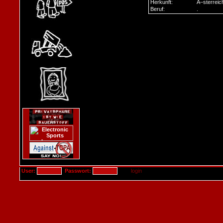
Herkunft:
Ã–sterreic
Beruf:
.
User:
Passwort: