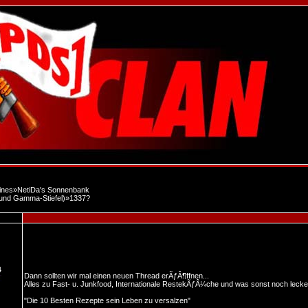
ines
»
NetiDa's Sonnenbank
 und Gamma-Stiefel)
»
1337?
4
Dann sollten wir mal einen neuen Thread erÃƒÂ¶ffnen...
Alles zu Fast- u. Junkfood, Internationale RestekÃƒÂ¼che und was sonst noch lecker
"Die 10 Besten Rezepte sein Leben zu versalzen"