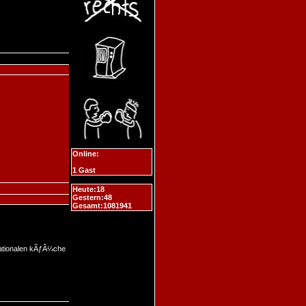
Online:
1 Gast
Heute:18
Gestern:48
Gesamt:1081941
rnationalen kÃƒÂ¼che