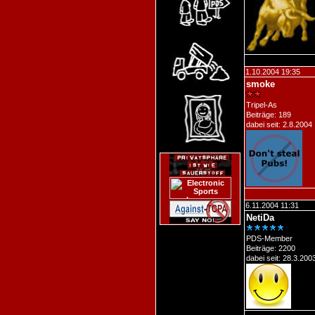
1.10.2004 19:35
smoke
Tripel-As
Beiträge: 189
dabei seit: 2.8.2004
6.11.2004 11:31
NetiDa
PDS-Member
Beiträge: 2200
dabei seit: 28.3.200