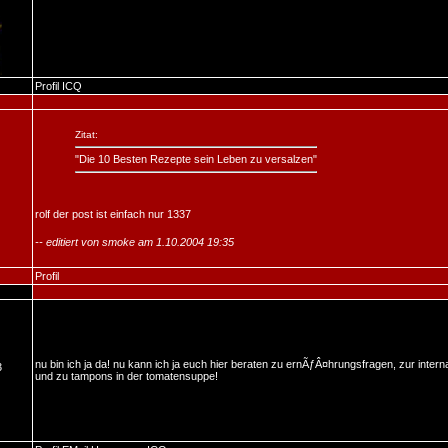
Profil
ICQ
Zitat:
"Die 10 Besten Rezepte sein Leben zu versalzen"
rolf der post ist einfach nur 1337
-- editiert von smoke am 1.10.2004 19:35
Profil
nu bin ich ja da! nu kann ich ja euch hier beraten zu ernÃƒÂ¤hrungsfragen, zur inte
3
und zu tampons in der tomatensuppe!