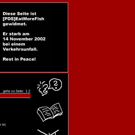
gehe zu Seite:
1
2
 ist.