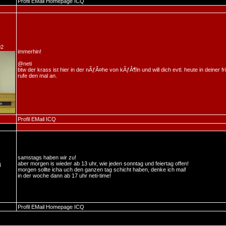
Profil
EMail
Homepage
ICQ
02
immerhin!
@neti
btw der krass ist hier in der nÃƒÂ¤he von kÃƒÂ¶ln und will dich evtl. heute in deiner 
rufe den mal an.
Profil
EMail
ICQ
samstags haben wir zu!
aber morgen is wieder ab 13 uhr, wie jeden sonntag und feiertag offen!
3
morgen sollte icha uch den ganzen tag schicht haben, denke ich mal!
in der woche dann ab 17 uhr neti-time!
Profil
EMail
Homepage
ICQ