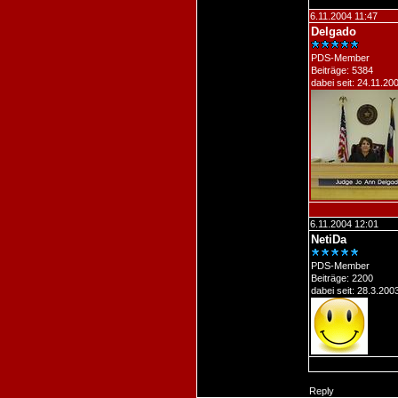
6.11.2004 11:47
Delgado
PDS-Member
Beiträge: 5384
dabei seit: 24.11.20
6.11.2004 12:01
NetiDa
PDS-Member
Beiträge: 2200
dabei seit: 28.3.200
Reply