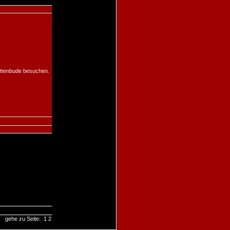
frittenbude besuchen.
gehe zu Seite:
1
2