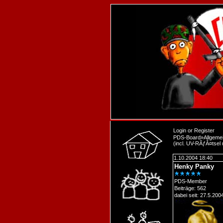
Login
or
Register
PDS-Board
»
Allgeme
(incl. UV-RÃƒÂ¤tsel
1.10.2004 18:40
Henky Panky
PDS-Member
Beiträge: 562
dabei seit: 27.5.200