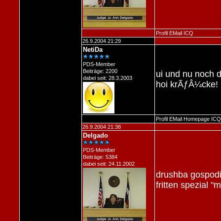
Profil
EMail
ICQ
26.9.2004 21:29
NetiDa
PDS-Member
Beiträge: 2200
ui und nu noch d
dabei seit: 28.3.2003
hoi krÃƒÂ¼cke!
Profil
EMail
Homepage
ICQ
26.9.2004 21:38
Delgado
PDS-Member
Beiträge: 5384
dabei seit: 24.11.2002
drushba gospodi
fritten spezial "