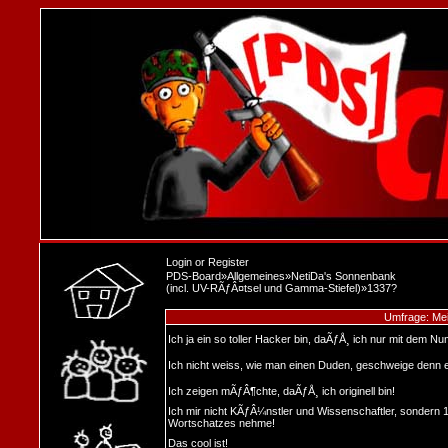
Login
or
Register
PDS-Board
»
Allgemeines
»
NetiDa's Sonnenbank
(incl. UV-RÃƒÂ¤tsel und Gamma-Stiefel)
»
1337?
Umfrage: Mein
Ich ja ein so toller Hacker bin, daÃƒÅ¸ ich nur mit dem N
Ich nicht weiss, wie man einen Duden, geschweige denn e
Ich zeigen mÃƒÂ¶chte, daÃƒÅ¸ ich originell bin!
Ich mir nicht KÃƒÂ¼nstler und Wissenschaftler, sondern 
Wortschatzes nehme!
Das cool ist!