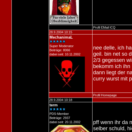
Profil
EMail
ICQ
28.9.2004 10:15
MechanimaL
Super Moderator
nee delle, ich h
Beiträge: 8066
geil. bin net so
dabei seit: 10.11.2002
2/3 gegessen wi
bekomm ich ihn 
dann liegt der 
curry wurst mit
Profil
Homepage
28.9.2004 10:18
term
PDS-Member
Beiträge: 2937
pff wenn ihr da
dabei seit: 20.11.2002
selber schuld, hi