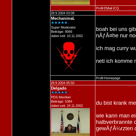
Profil
EMail
ICQ
28.9.2004 03:08
MechanimaL
Super Moderator
boah bei uns gib
Beiträge: 8066
nÃƒÂ¤he nur noc
dabei seit: 10.11.2002
ich mag curry wur
neti ich komme 
Profil
Homepage
28.9.2004 05:50
Delgado
PDS-Member
Beiträge: 5384
du bist krank m
dabei seit: 24.11.2002
wie kann man ei
halbverbrannte c
gewÃƒÂ¼rzten 