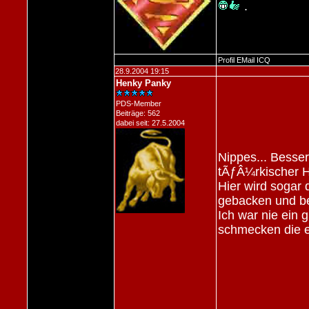
.
Profil
EMail
ICQ
28.9.2004 19:15
Henky Panky
PDS-Member
Beiträge: 562
dabei seit: 27.5.2004
Nippes... Besser
tÃƒÂ¼rkischer H
Hier wird sogar 
gebacken und b
Ich war nie ein
schmecken die e