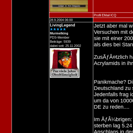
Profil
EMail
ICQ
28.9.2004 06:00
LivingLegend
Jetzt aber mal 
Versuchen mit d
Murmelking
sie mit einer 2
PDS-Member
Beiträge: 5939
als dies bei Sta
dabei seit: 25.11.2002
ZusÃƒÂ¤tzlich ha
Acrylamids in i
Panikmache? Di
Deutschland zu s
Jedenfalls frag 
um da von 10000
DE zu reden....
Im ÃƒÂ¼brigen: 
sterben lag 5.24
Anschlags in de