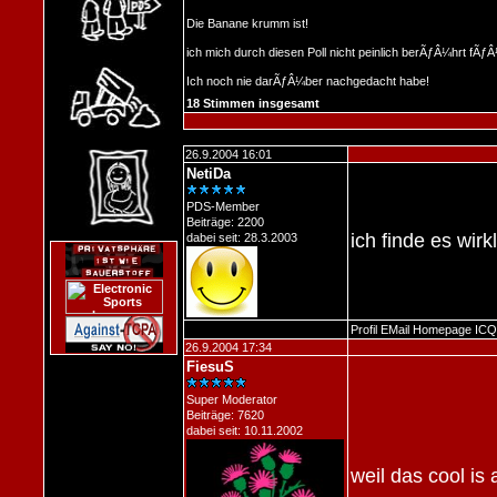
Die Banane krumm ist!
ich mich durch diesen Poll nicht peinlich berÃƒÂ¼hrt fÃƒÂ
Ich noch nie darÃƒÂ¼ber nachgedacht habe!
18 Stimmen insgesamt
26.9.2004 16:01
NetiDa
PDS-Member
Beiträge: 2200
ich finde es wirk
dabei seit: 28.3.2003
Profil
EMail
Homepage
ICQ
26.9.2004 17:34
FiesuS
Super Moderator
Beiträge: 7620
dabei seit: 10.11.2002
weil das cool i