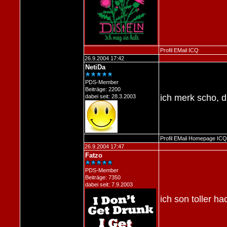
Profil
EMail
ICQ
26.9.2004 17:42
NetiDa
PDS-Member
Beiträge: 2200
ich merk scho, du
dabei seit: 28.3.2003
Profil
EMail
Homepage
ICQ
26.9.2004 17:47
Fatzo
PDS-Member
Beiträge: 7350
dabei seit: 7.9.2003
ich son toller ha