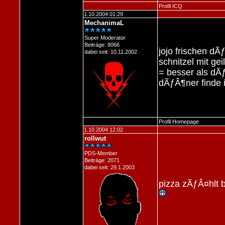
Profil
ICQ
1.10.2004 01:29
MechanimaL
Super Moderator
Beiträge: 8066
jojo frischen dÃ
dabei seit: 10.11.2002
schnitzel mit g
= besser als dÃƒ
dÃƒÂ¶ner finde 
Profil
Homepage
1.10.2004 12:02
rollwut
PDS-Member
Beiträge: 2071
dabei seit: 29.1.2003
pizza zÃƒÂ¤hlt b