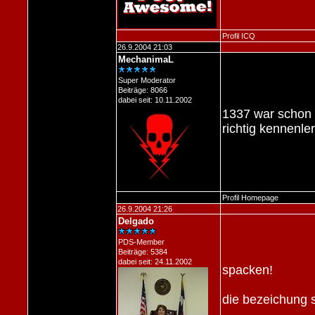
Profil
ICQ
26.9.2004 21:03
MechanimaL
Super Moderator
Beiträge: 8066
dabei seit: 10.11.2002
1337 war schon n
richtig kennenle
Profil
Homepage
26.9.2004 21:26
Delgado
PDS-Member
Beiträge: 5384
dabei seit: 24.11.2002
spacken!
die bezeichung 