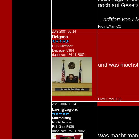
noch auf Gesetz
-- editiert von 
Profil
EMail
ICQ
28.9.2004 06:14
Delgado
PDS-Member
Beiträge: 5384
dabei seit: 24.11.2002
und was machst 
Profil
EMail
ICQ
28.9.2004 06:34
LivingLegend
Murmelking
PDS-Member
Beiträge: 5939
dabei seit: 25.11.2002
Was macht man s