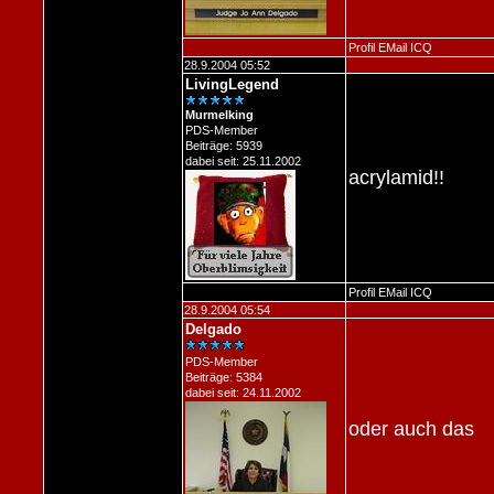
Profil
EMail
ICQ
28.9.2004 05:52
LivingLegend
Murmelking
PDS-Member
Beiträge: 5939
dabei seit: 25.11.2002
acrylamid!!
Profil
EMail
ICQ
28.9.2004 05:54
Delgado
PDS-Member
Beiträge: 5384
dabei seit: 24.11.2002
oder auch das