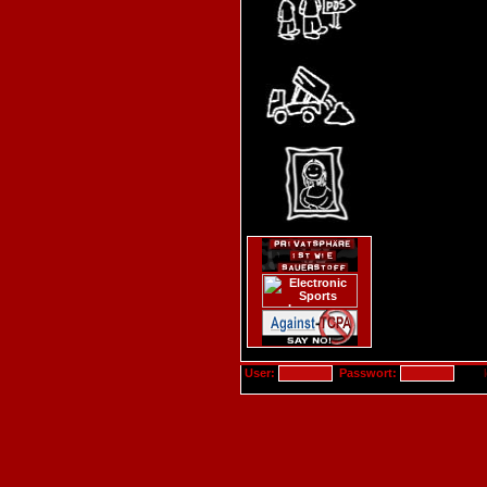
User:
Passwort: