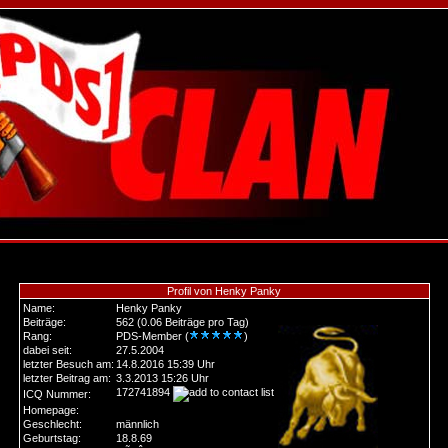
Profil von Henky Panky
Name:
Henky Panky
Beiträge:
562 (0.06 Beiträge pro Tag)
Rang:
PDS-Member (
)
dabei seit:
27.5.2004
letzter Besuch am:
14.8.2016 15:39 Uhr
letzter Beitrag am:
3.3.2013 15:26 Uhr
172741894
ICQ Nummer:
Homepage:
Geschlecht:
männlich
Geburtstag:
18.8.69