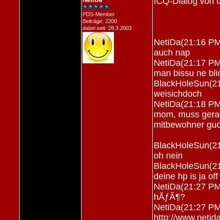
ICQ-Dialog von c
PDS-Member
Beiträge: 2200
dabei seit: 28.3.2003
NetiDa(21:16 PM
auch nap
NetiDa(21:17 PM
man bissu ne bl
BlackHoleSun(21
weisichdoch
NetiDa(21:18 PM
mom, muss gerad
mitbewohner gu
BlackHoleSun(21
oh nein
BlackHoleSun(21
deine hp is ja off
NetiDa(21:27 PM
hÃƒÂ¶?
NetiDa(21:27 PM
http://www.netid