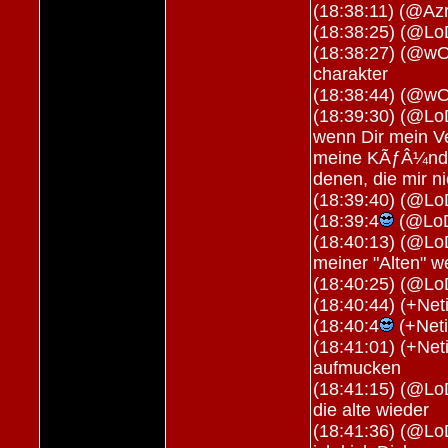
(18:38:11) (@Azr
(18:38:25) (@Lo
(18:38:27) (@wOL
charakter
(18:38:44) (@wO
(18:39:30) (@Lo
wenn Dir mein Ve
meine KÃƒÂ¼ndig
denen, die mir n
(18:39:40) (@Lo
(18:39:4
(@LoD
(18:40:13) (@Lo
meiner "Alten" w
(18:40:25) (@LoD
(18:40:44) (+Net
(18:40:4
(+Neti
(18:41:01) (+Ne
aufmucken
(18:41:15) (@Lo
die alte wieder
(18:41:36) (@L