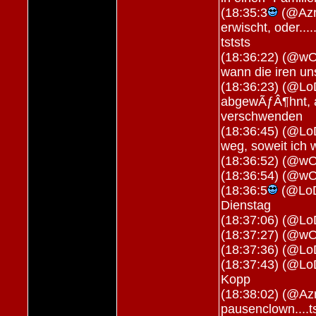
(18:35:3
(@Azra
erwischt, oder..
tststs
(18:36:22) (@wOL
wann die iren un
(18:36:23) (@Lo
abgewÃƒÂ¶hnt, a
verschwenden
(18:36:45) (@L
weg, soweit ich 
(18:36:52) (@wOL
(18:36:54) (@wO
(18:36:5
(@LoD
Dienstag
(18:37:06) (@Lo
(18:37:27) (@wO
(18:37:36) (@Lo
(18:37:43) (@Lo
Kopp
(18:38:02) (@Azr
pausenclown....t