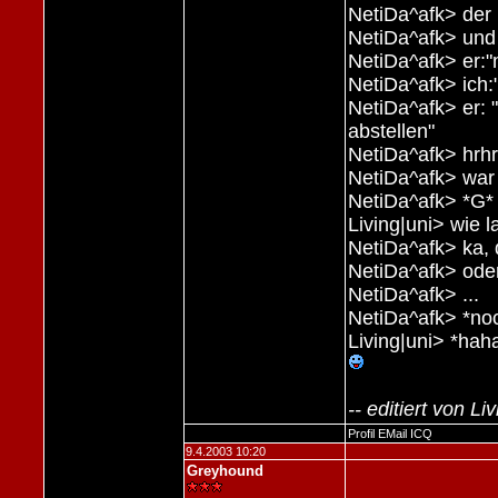
NetiDa^afk> der 
NetiDa^afk> und i
NetiDa^afk> er:"
NetiDa^afk> ich
NetiDa^afk> er: "
abstellen"
NetiDa^afk> hrhr
NetiDa^afk> war
NetiDa^afk> *G*
Living|uni> wie 
NetiDa^afk> ka, 
NetiDa^afk> oder
NetiDa^afk> ...
NetiDa^afk> *n
Living|uni> *hah
-- editiert von 
Profil
EMail
ICQ
9.4.2003 10:20
Greyhound