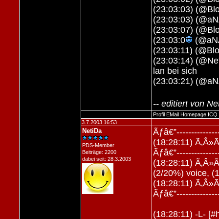
(23:03:03) (@Blo
(23:03:03) (@aN
(23:03:07) (@Blo
(23:03:0
(@aNA
(23:03:11) (@Blo
(23:03:14) (@Ne
lan bei sich
(23:03:21) (@aNA
-- editiert von 
Profil
EMail
Homepage
ICQ
3.7.2003 16:53
NetiDa
Ãƒâ€”----------------
(18:28:11) Ã‚Â»Ã
PDS-Member
Ãƒâ€”----------------
Beiträge: 2200
dabei seit: 28.3.2003
(18:28:11) Ã‚Â»Ã
(2/20%) voice, (
(18:28:11) Ã‚Â»Ã
Ãƒâ€”----------------
(18:28:11) -L- [#h