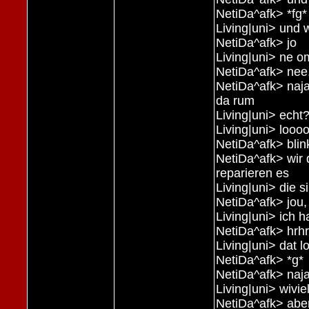
NetiDa^afk> *fg*
Living|uni> und 
NetiDa^afk> jo
Living|uni> ne 
NetiDa^afk> nee
NetiDa^afk> naja
da rum
Living|uni> echt
Living|uni> loooo
NetiDa^afk> blin
NetiDa^afk> wir 
reparieren es
Living|uni> die s
NetiDa^afk> jou, 
Living|uni> ich h
NetiDa^afk> hrhr
Living|uni> dat l
NetiDa^afk> *g*
NetiDa^afk> naja
Living|uni> wivi
NetiDa^afk> aber