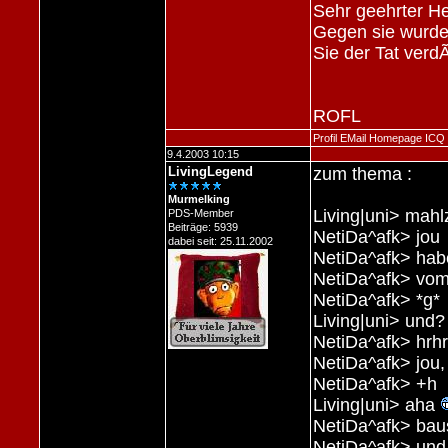
Sehr geehrter He
Gegen sie wurde 
Sie der Tat verdÃ
ROFL
Profil
EMail
Homepage
ICQ
9.4.2003 10:15
LivingLegend
zum thema :
Murmelking
Living|uni> mahl
PDS-Member
Beiträge: 5939
NetiDa^afk> jou
dabei seit: 25.11.2002
NetiDa^afk> habe
NetiDa^afk> vom
NetiDa^afk> *g*
Living|uni> und
NetiDa^afk> hrhr
NetiDa^afk> jou,
NetiDa^afk> +h
Living|uni> aha
NetiDa^afk> bau
NetiDa^afk> und