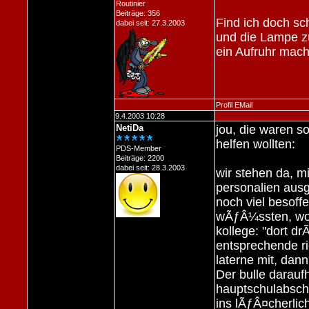
Routinier
Beiträge: 356
Find ich doch sc
dabei seit: 27.3.2003
und die Lampe zu
ein Aufruhr mac
Profil
EMail
9.4.2003 10:28
NetiDa
jou, die waren s
helfen wollten:
PDS-Member
Beiträge: 2200
dabei seit: 28.3.2003
wir stehen da, m
personalien ausg
noch viel besoffen
wÃƒÂ¼ssten, wo h
kollege: "dort dr
entsprechende ri
laterne mit, dann
Der bulle darauf
hauptschulabschl
ins lÃƒÂ¤cherli