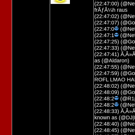
(22:47:00) (@Ne
frÃƒÂ¼h raus
(22:47:02) (@Net
(22:47:07) (@Go
(22:47:0
(@Neti
(22:47:1
(@Neti
(22:47:25) (@Go
(22:47:33) (@Net
(22:47:41) Ã‚Â»Ã
as (@Aldaron)
(22:47:55) (@Net
(22:47:59) (@
ROFL LMAO HAHAHA
(22:48:02) (@Net
(22:48:09) (@Go
(22:48:2
(@R1p
(22:48:2
(@Neti
(22:48:33) Ã‚Â»
known as (@DJ|
(22:48:40) (@Net
(22:48:45) (@Net