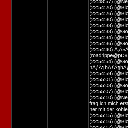
(22:48:57) (@Neti
(22:54:20) (@Blo
(22:54:26) (@Blo
(22:54:30) (@Bl
(22:54:33) (@Bl
(22:54:33) (@G
(22:54:34) (@Bl
(22:54:36) (@G
(22:54:40) Ã‚Â»
(roadrippe@pD955
(22:54:54) (@Go
hÃƒÂ¶hÃƒÂ¶hÃ
(22:54:59) (@Bl
(22:55:01) (@Bl
(22:55:03) (@G
(22:55:07) (@Blo
(22:55:10) (@Ne
frag ich mich er
her mit der kohle
(22:55:15) (@Blo
(22:55:16) (@Bl
(22:55:17) (@Blo