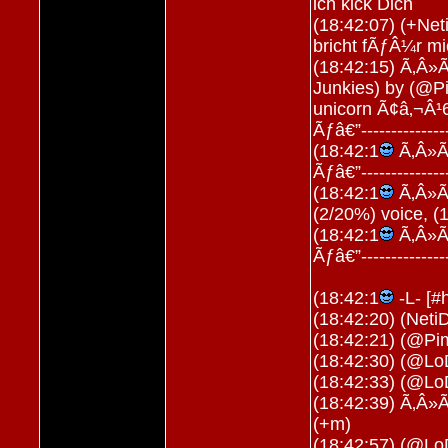
ich kick Dich
(18:42:07) (+Net
bricht fÃƒÂ¼r m
(18:42:15) Ã‚Â»Ã
Junkies) by (@Pi
unicorn Ã¢â‚¬Â¹
Ãƒâ€”----------------
(18:42:1
Ã‚Â»Ã‚
Ãƒâ€”----------------
(18:42:1
Ã‚Â»Ã‚
(2/20%) voice, (
(18:42:1
Ã‚Â»Ã‚
Ãƒâ€”----------------
(18:42:1
-L- [#h
(18:42:20) (NetiD
(18:42:21) (@Pim
(18:42:30) (@L
(18:42:33) (@Lo
(18:42:39) Ã‚Â»
(+m)
(18:42:57) (@LoD