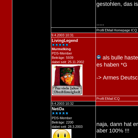
gestohlen, das is
.....
Profil
EMail
Homepage
ICQ
9.4.2003 10:31
LivingLegend
Murmelking
PDS-Member
als bulle hast
Beiträge: 5939
dabei seit: 25.11.2002
es haben *G
-> Armes Deutsch
Profil
EMail
ICQ
9.4.2003 10:32
NetiDa
PDS-Member
Beiträge: 2200
naja, dann hat er
dabei seit: 28.3.2003
aber 100% !!!