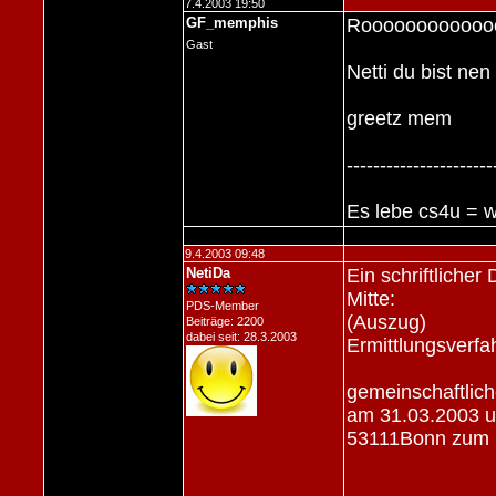
7.4.2003 19:50
GF_memphis
Roooooooooooooo
Gast
Netti du bist ne
greetz mem
----------------------
Es lebe cs4u = 
9.4.2003 09:48
NetiDa
Ein schriftliche
Mitte:
PDS-Member
(Auszug)
Beiträge: 2200
dabei seit: 28.3.2003
Ermittlungsverf
gemeinschaftlich
am 31.03.2003 u
53111Bonn zum N