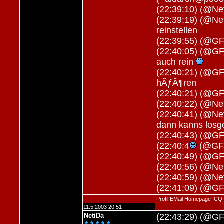
(22:39:10) (@N
(22:39:19) (@Ne
reinstellen
(22:39:55) (@GF
(22:40:05) (@GF_
auch rein
(22:40:21) (@GF
hÃƒÂ¶ren
(22:40:21) (@GF
(22:40:22) (@Net
(22:40:41) (@Net
dann kanns losg
(22:40:43) (@G
(22:40:4
(@GF_
(22:40:49) (@G
(22:40:56) (@Ne
(22:40:59) (@Net
(22:41:09) (@GF
Profil
EMail
Homepage
ICQ
11.5.2003 20:51
NetiDa
(22:43:29) (@G