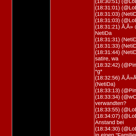
(18:30:51) (@Lo
(18:31:01) (@Lo
(18:31:03) (NetiD
(18:31:03) (@Lo
(18:31:21) Ã‚Â» 
NetiDa
(18:31:31) (NetiD
(18:31:33) (Neti
(18:31:44) (NetiD
satire, wa
(18:32:42) (@Pi
*g*
(18:32:56) Ã‚Â»
(NetiDa)
(18:33:13) (@Pim
(18:33:34) (@wOL
verwandten?
(18:33:55) (@L
(18:34:07) (@Lo
Anstand bei
(18:34:30) (@Lo
in einen "Famili