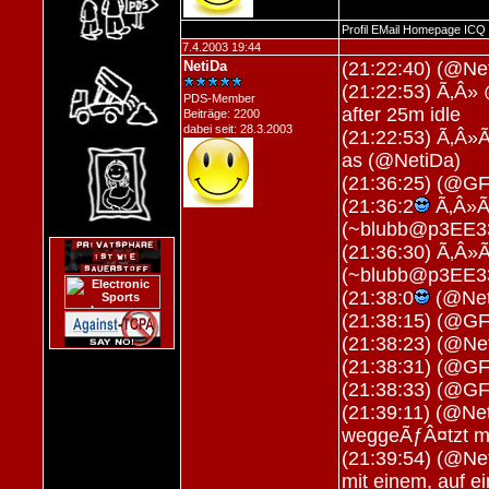
Profil
EMail
Homepage
ICQ
7.4.2003 19:44
NetiDa
(21:22:40) (@Net
(21:22:53) Ã‚Â» 
PDS-Member
after 25m idle
Beiträge: 2200
dabei seit: 28.3.2003
(21:22:53) Ã‚Â»
as (@NetiDa)
(21:36:25) (@GF
(21:36:2
Ã‚Â»Ã‚
(~blubb@p3EE331
(21:36:30) Ã‚Â»Ã
(~blubb@p3EE331
(21:38:0
(@Neti
(21:38:15) (@GF
(21:38:23) (@Ne
(21:38:31) (@G
(21:38:33) (@G
(21:39:11) (@Net
weggeÃƒÂ¤tzt mi
(21:39:54) (@Net
mit einem, auf ei