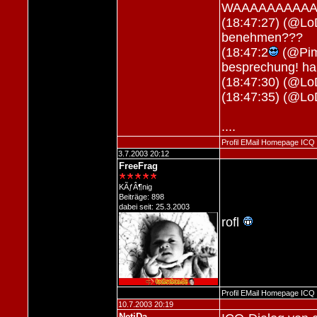
WAAAAAAAAAA
(18:47:27) (@Lo
benehmen???
(18:47:2
(@Pimp
besprechung! hab
(18:47:30) (@Lo
(18:47:35) (@Lo
....
Profil
EMail
Homepage
ICQ
3.7.2003 20:12
FreeFrag
KÃƒÂ¶nig
Beiträge: 898
dabei seit: 25.3.2003
rofl
Profil
EMail
Homepage
ICQ
10.7.2003 20:19
NetiDa