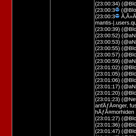
(23:00:34) (@Blo
(23:00:3
(@Bloo
(23:00:3
Ã‚Â»Ã‚
mantis-|.users.q
(23:00:39) (@Blo
(23:00:52) (@aN
(23:00:53) (@aN
(23:00:55) (@Bl
(23:00:57) (@Blo
(23:00:59) (@a
(23:01:02) (@Bl
(23:01:05) (@Blo
(23:01:06) (@Blo
(23:01:17) (@aN
(23:01:20) (@Blo
(23:01:23) (@Ne
anfÃƒÂ¤nger, fus
hÃƒÂ¤morhiden in
(23:01:27) (@B
(23:01:36) (@Bl
(23:01:47) (@Blo