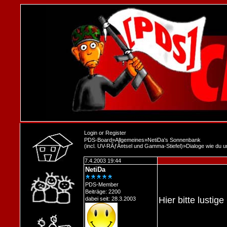
Login
or
Register
PDS-Board
»
Allgemeines
»
NetiDa's Sonnenbank
(incl. UV-RÃƒÂ¤tsel und Gamma-Stiefel)
»
Dialoge wie du u
7.4.2003 19:44
NetiDa
PDS-Member
Beiträge: 2200
Hier bitte lustig
dabei seit: 28.3.2003