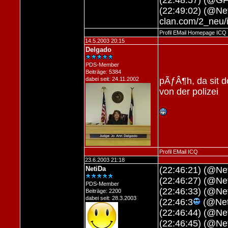
(22:48:57) (@GF
(22:49:02) (@Net
clan.com/2_neu
Profil
EMail
Homepage
ICQ
14.5.2003 20:15
Delgado
PDS-Member
Beiträge: 5384
dabei seit: 24.11.2002
pÃƒÂ¶h, da sit d
von der polizei
Profil
EMail
ICQ
23.6.2003 21:18
NetiDa
(22:46:21) (@Net
(22:46:27) (@Net
PDS-Member
(22:46:33) (@Ne
Beiträge: 2200
dabei seit: 28.3.2003
(22:46:3
(@Neti
(22:46:44) (@Ne
(22:46:45) (@Ne