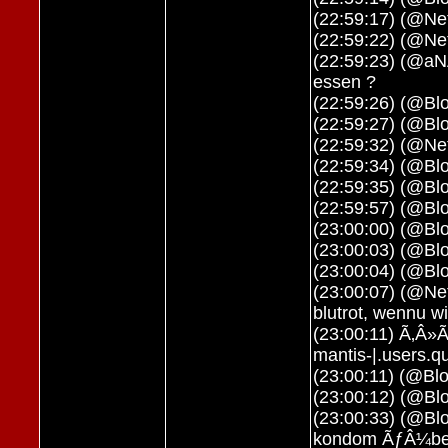
(22:59:17) (@Neti
(22:59:22) (@Net
(22:59:23) (@aN
essen ?
(22:59:26) (@Bl
(22:59:27) (@Bl
(22:59:32) (@Ne
(22:59:34) (@Blo
(22:59:35) (@Bl
(22:59:57) (@Blo
(23:00:00) (@Blo
(23:00:03) (@Blo
(23:00:04) (@Bl
(23:00:07) (@Neti
blutrot, wennu wil
(23:00:11) Ã‚Â»
mantis-|.users.q
(23:00:11) (@Bl
(23:00:12) (@Blo
(23:00:33) (@Bl
kondom ÃƒÂ¼ber 