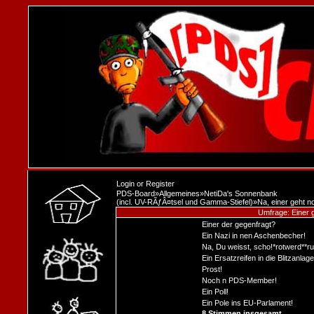
Login
or
Register
PDS-Board
»
Allgemeines
»
NetiDa's Sonnenbank
(incl. UV-RÃƒÂ¤tsel und Gamma-Stiefel)
»
Na, einer geht n
Umfrage: Einer 
Einer der gegenfragt?
Ein Nazi in nen Aschenbecher!
Na, Du weisst, scho!*rotwerd**r
Ein Ersatzreifen in die Blitzanlage
Prost!
Noch n PDS-Member!
Ein Poll!
Ein Pole ins EU-Parlament!
8 Stimmen insgesamt