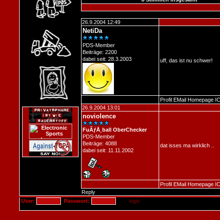
26.9.2004 12:49
NetiDa
PDS-Member
Beiträge: 2200
dabei seit: 28.3.2003
uff, das ist nu schwer!
Profil
EMail
Homepage
I
26.9.2004 13:01
noviolence
FuÃƒÅ¸ball OberChecker
PDS-Member
Beiträge: 4088
dat isses ma wirklich ..
dabei seit: 11.11.2002
Profil
EMail
Homepage
I
Reply
User:
Passwort: