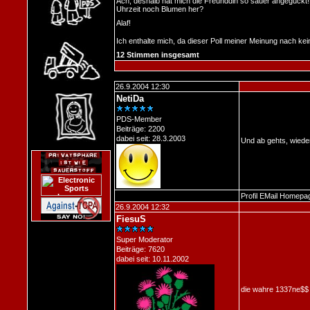
Ach, deshalb hat mich die Freunddin so sauer angeguckt!
Uhrzeit noch Blumen her?
Alaf!
Ich enthalte mich, da dieser Poll meiner Meinung nach kei
12 Stimmen insgesamt
26.9.2004 12:30
NetiDa
PDS-Member
Beiträge: 2200
dabei seit: 28.3.2003
Und ab gehts, wiede
Profil
EMail
Homepa
26.9.2004 12:32
FiesuS
Super Moderator
Beiträge: 7620
dabei seit: 10.11.2002
die wahre 1337ne$$ 