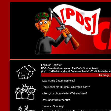
Login
or
Register
PDS-Board
»
Allgemeines
»
NetiDa's Sonnenbank
(incl. UV-RÃƒÂ¤tsel und Gamma-Stiefel)
»
Endlich wieder ein
Umfrage:
Was ist mit Datum gemeint?
Heute oder als Du den Poll erstellt hast?
Wieso,ist schon wieder Weihnachten?
Ort!Datum!Unterschrift!
Heute ist Sonntag!