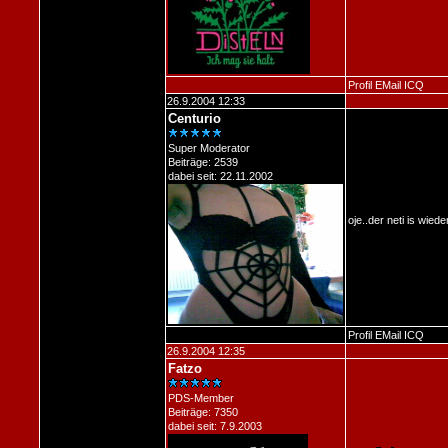
Profil
EMail
ICQ
26.9.2004 12:33
Centurio
Super Moderator
Beiträge: 2539
dabei seit: 22.11.2002
oje..der neti is wiede
Profil
EMail
ICQ
26.9.2004 12:35
Fatzo
PDS-Member
Beiträge: 7350
dabei seit: 7.9.2003