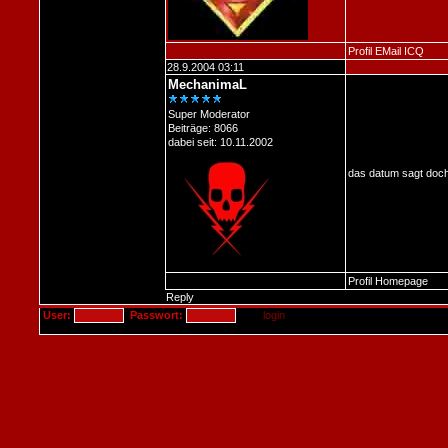
Profil
EMail
ICQ
28.9.2004 03:11
MechanimaL
Super Moderator
Beiträge: 8066
dabei seit: 10.11.2002
das datum sagt doch
Profil
Homepage
Reply
User:
Passwort: