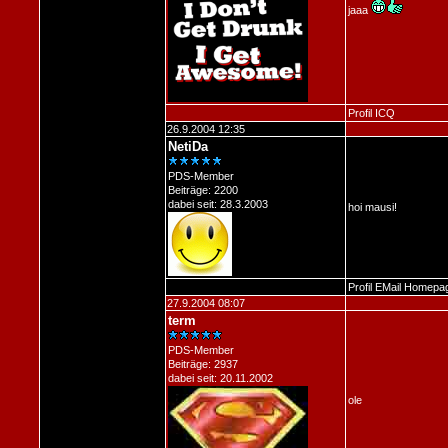
jaaa
Profil
ICQ
26.9.2004 12:35
NetiDa
PDS-Member
Beiträge: 2200
dabei seit: 28.3.2003
hoi mausi!
Profil
EMail
Homepa
27.9.2004 08:07
term
PDS-Member
Beiträge: 2937
dabei seit: 20.11.2002
ole