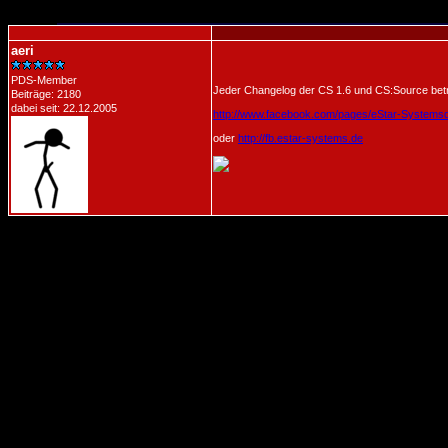
aeri
PDS-Member
Jeder Changelog der CS 1.6 und CS:Source betrif
Beiträge: 2180
dabei seit: 22.12.2005
http://www.facebook.com/pages/eStar-System
oder
http://fb.estar-systems.de