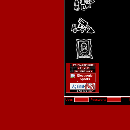
User:
Passwort: