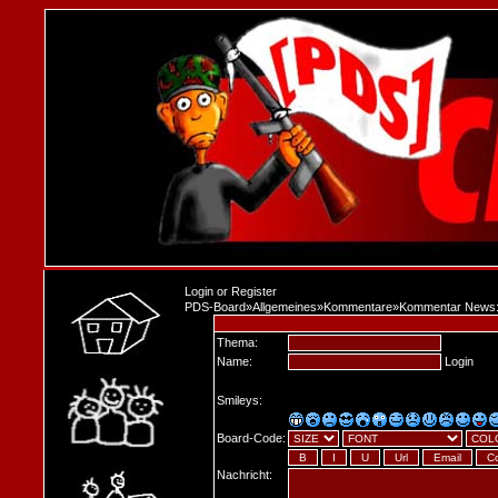
Login
or
Register
PDS-Board
»
Allgemeines
»
Kommentare
»
Kommentar News:
Thema:
Name:
Login
Smileys:
Board-Code:
Nachricht: