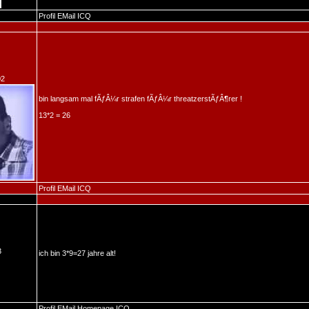
Profil
EMail
ICQ
02
bin langsam mal fÃƒÂ¼r strafen fÃƒÂ¼r threatzerstÃƒÂ¶rer !
13*2 = 26
Profil
EMail
ICQ
3
ich bin 3*9=27 jahre alt!
Profil
EMail
Homepage
ICQ