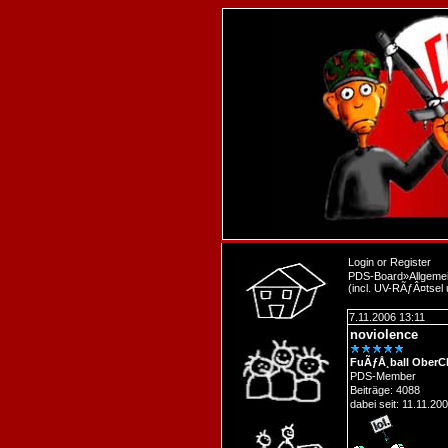
Login
or
Register
PDS-Board
»
Allgeme
(incl. UV-RÃƒÂ¤tsel
7.11.2006 13:11
noviolence
FuÃƒÅ¸ball OberC
PDS-Member
Beiträge: 4088
dabei seit: 11.11.20