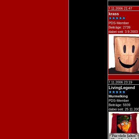
7.11.2006 21:47
krass
PDS-Member
Beiträge: 2739
dabei seit: 3.9.2003
7.11.2006 23:19
LivingLegend
Murmelking
PDS-Member
Beiträge: 5939
dabei seit: 25.11.20