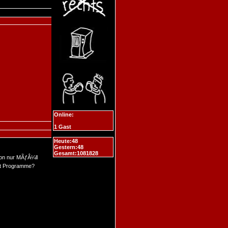
Online:
1 Gast
Heute:48
Gestern:48
Gesamt:1081828
hon nur MÃƒÂ¼ll
elt Programme?