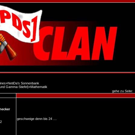
ines
»
NetiDa's Sonnenbank
 und Gamma-Stiefel)
»
Mathematik
gehe zu Seite:
hecker
geschweige denn bis 24 ....
02