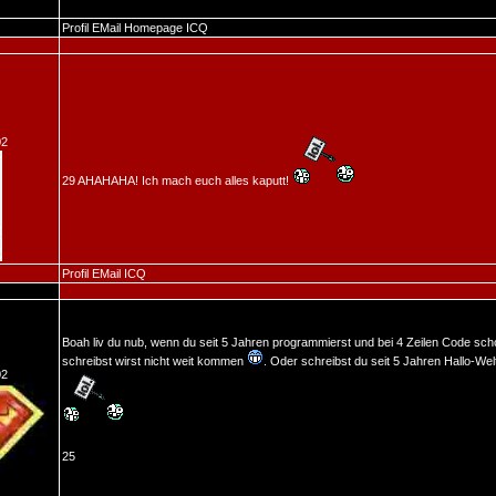
Profil
EMail
Homepage
ICQ
02
29 AHAHAHA! Ich mach euch alles kaputt!
Profil
EMail
ICQ
Boah liv du nub, wenn du seit 5 Jahren programmierst und bei 4 Zeilen Code sc
schreibst wirst nicht weit kommen
. Oder schreibst du seit 5 Jahren Hallo-W
02
25