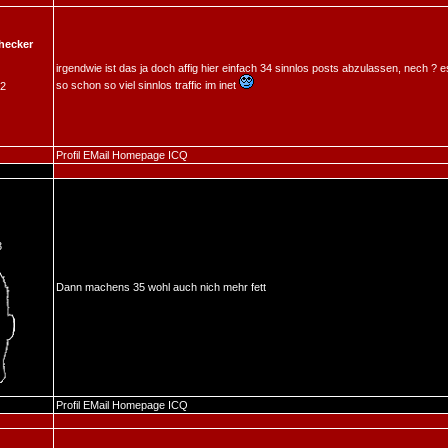
hecker
irgendwie ist das ja doch affig hier einfach 34 sinnlos posts abzulassen, nech ? e
so schon so viel sinnlos traffic im inet
02
Profil
EMail
Homepage
ICQ
3
Dann machens 35 wohl auch nich mehr fett
Profil
EMail
Homepage
ICQ