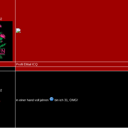
02
Profil
EMail
ICQ
02
in einer hand voll jahren
bin ich 31, OMG!