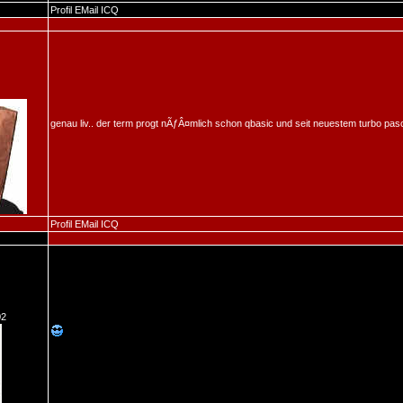
Profil
EMail
ICQ
genau liv.. der term progt nÃƒÂ¤mlich schon qbasic und seit neuestem turbo pasca
Profil
EMail
ICQ
02