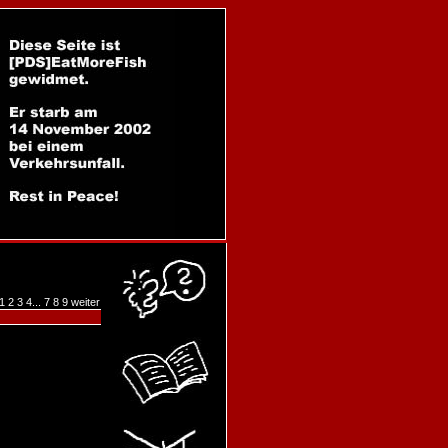
1
2
3
4
...
7
8
9
weiter