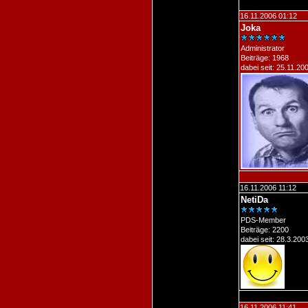
16.11.2006 01:12
Joka
Administrator
Beiträge: 1968
dabei seit: 25.11.20
16.11.2006 11:12
NetiDa
PDS-Member
Beiträge: 2200
dabei seit: 28.3.200
16.11.2006 11:41