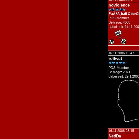
noviolence
FuÃƒÅ¸ball OberC
PDS-Member
Beiträge: 4088
dabei seit: 11.11.20
16.11.2006 15:47
rollwut
PDS-Member
Beiträge: 2071
dabei seit: 29.1.200
16.11.2006 23:15
NetiDa