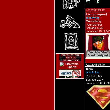
7.11.2006 13:12
LivingLegend
Murmelking
PDS-Member
Beiträge: 5939
dabei seit: 25.11.20
7.11.2006 16:40
term
PDS-Member
Beiträge: 2937
dabei seit: 20.11.20