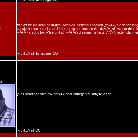
wie willste die denn bestrafen, wenn die nichtmal checken, daÃƒÅ¸ sie schon lang
3
rauskick-post und einmal richtig und schon meinen die, daÃƒÅ¸ sie wieder drin sin
wÃƒÂ¤rs scho bÃƒÂ¶se und ich wÃƒÂ¼rd sagen, ne kiste fÃƒÂ¼r jeden clanme
Profil
EMail
Homepage
ICQ
02
ja es nervt halt sich 29x darÃƒÂ¼ber aufregen zu mÃƒÂ¼ssen ...
Profil
EMail
ICQ