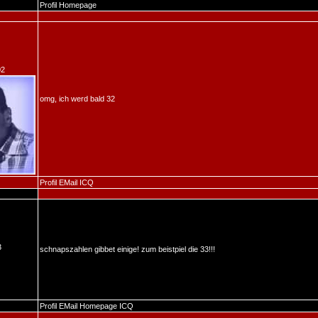
Profil
Homepage
02
omg, ich werd bald 32
Profil
EMail
ICQ
3
schnapszahlen gibbet einige! zum beistpiel die 33!!!
Profil
EMail
Homepage
ICQ