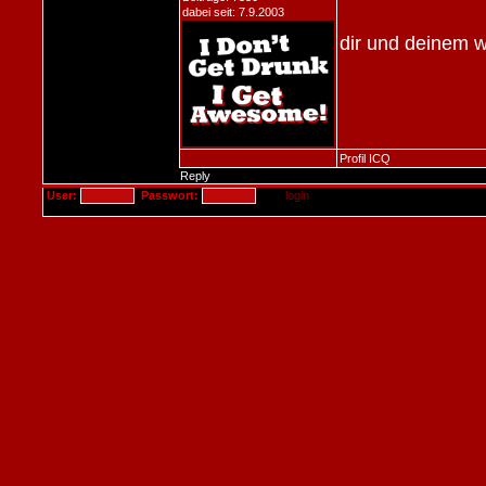
dabei seit: 7.9.2003
dir und deinem w
Profil
ICQ
Reply
User:
Passwort: