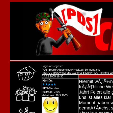
Login
or
Register
PDS-Board
»
Allgemeines
»
NetiDa's Sonnenbank
(incl. UV-RÃƒÂ¤tsel und Gamma-Stiefel)
»
FrÃƒÂ¶hliche We
24.12.2005 18:30
NetiDa
Hiermit wÃƒÂ¼ns
frÃƒÂ¶hliche We
PDS-Member
Jahr! Feiert alle
Beiträge: 2200
dabei seit: 28.3.2003
uns ist alles kla
Moment haben wi
demnÃƒÂ¤chst se