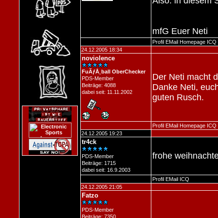
Also: in diesem 
mfG Euer Neti
Profil
EMail
Homepage
ICQ
24.12.2005 18:34
noviolence
FuÃƒÅ¸ball OberChecker
Der Neti macht d
PDS-Member
Beiträge: 4088
Danke Neti, euc
dabei seit: 11.11.2002
guten Rusch.
Profil
EMail
Homepage
ICQ
24.12.2005 19:23
tr4ck
frohe weihnacht
PDS-Member
Beiträge: 1715
dabei seit: 16.9.2003
Profil
EMail
ICQ
24.12.2005 21:05
Fatzo
PDS-Member
Beiträge: 7350