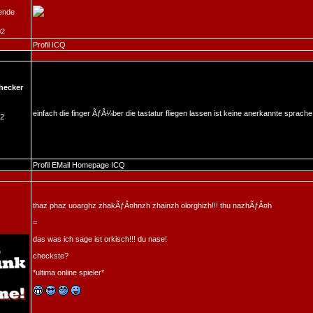
ende
02
Profil
ICQ
hecker
einfach die finger ÃƒÂ¼ber die tastatur fliegen lassen ist keine anerkannte sprach
02
Profil
EMail
Homepage
ICQ
thaz phaz uoarghz zhakÃƒÂ¤hnzh zhainzh olorghizh!!! thu nazhÃƒÂ¤h
=
das was ich sage ist orkisch!!! du nase!
checkste?
*ultima online spieler*