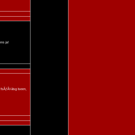
ns ja!
 fsÃƒÂ¼lisg lseen,