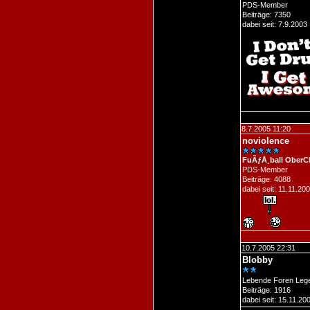
PDS-Member
Beiträge: 7350
dabei seit: 7.9.2003
8.7.2005 11:20
noviolence
FuÃƒÅ¸ball OberC
PDS-Member
Beiträge: 4088
dabei seit: 11.11.20
10.7.2005 22:31
Blobby
Lebende Foren Leg
Beiträge: 1916
dabei seit: 15.11.20