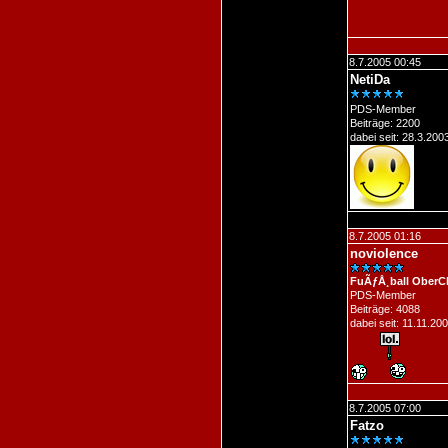
8.7.2005 00:45
NetiDa
PDS-Member
Beiträge: 2200
dabei seit: 28.3.200
8.7.2005 01:16
noviolence
FuÃƒÅ¸ball OberC
PDS-Member
Beiträge: 4088
dabei seit: 11.11.20
8.7.2005 07:00
Fatzo