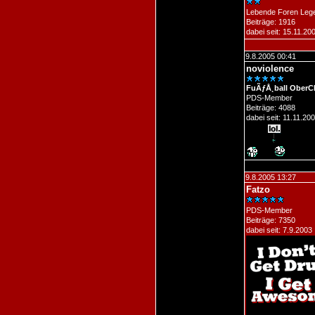
Lebende Foren Leg
Beiträge: 1916
dabei seit: 15.11.20
9.8.2005 00:41
noviolence
FuÃƒÅ¸ball OberC
PDS-Member
Beiträge: 4088
dabei seit: 11.11.20
9.8.2005 13:27
Fatzo
PDS-Member
Beiträge: 7350
dabei seit: 7.9.2003