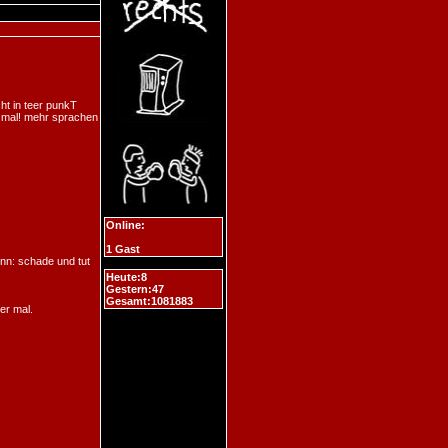
ht in teer punkT
g mal! mehr sprachen
Online:
1 Gast
wenn: schade und tut
Heute:8
Gestern:47
Gesamt:1081883
er mal.