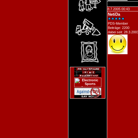
8.7.2005 00:43
NetiDa
PDS-Member
Beiträge: 2200
dabei seit: 28.3.200