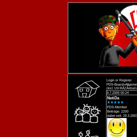
Login
or
Register
PDS-Board
»
Allgeme
(incl. UV-RÃƒÂ¤tsel
8.7.2005 00:24
NetiDa
PDS-Member
Beiträge: 2200
dabei seit: 28.3.200