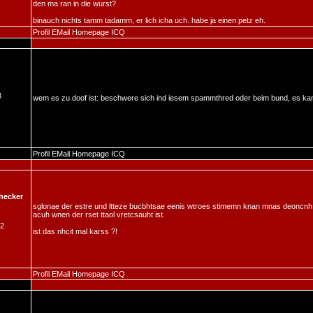
den ma ran in die wurst?
binauch nichts tamm tadamm, er lich icha uch. habe ja einen petz eh.
Profil
EMail
Homepage
ICQ
3
wem es zu doof ist: beschwere sich ind iesem spammthred oder beim bund, es kan
Profil
EMail
Homepage
ICQ
hecker
sglonae der estre und ltteze bucbhtsae eenis wtroes stimemn knan mnas deoncnh
acuh wnen der rset ttaol vretcsauht ist.
02
ist das nhcit mal karss ?!
Profil
EMail
Homepage
ICQ