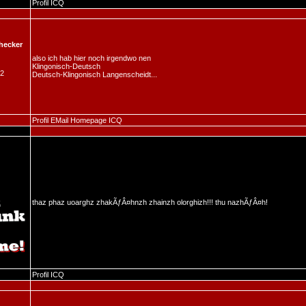
Profil
ICQ
hecker
also ich hab hier noch irgendwo nen
Klingonisch-Deutsch
02
Deutsch-Klingonisch Langenscheidt...
Profil
EMail
Homepage
ICQ
thaz phaz uoarghz zhakÃƒÂ¤hnzh zhainzh olorghizh!!! thu nazhÃƒÂ¤h!
Profil
ICQ