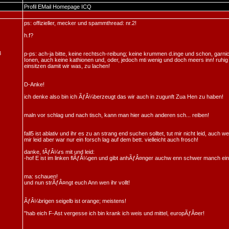
Profil
EMail
Homepage
ICQ
ps: offizieller, mecker und spammthread: nr.2!
h.f?
3
p-ps: ach-ja bitte, keine rechtsch-reibung; keine krummen d.inge und schon, garnic
Ionen, auch keine kathionen und, oder, jedoch mti wenig und doch meers inn! ruhi
einsitzen damit wir was, zu lachen!
D-Anke!
ich denke also bin ich ÃƒÂ¼berzeugt das wir auch in zugunft Zua Hen zu haben!
maln vor schlag und nach tisch, kann man hier auch anderen sch... reiben!
fall5 ist ablativ und ihr es zu an strang end suchen solltet, tut mir nicht leid, auch 
mir leid aber war nur ein forsch lag auf dem bett. vielleicht auch frosch!
danke, fÃƒÂ¼rs mit und leid:
-hof E ist im linken flÃƒÂ¼gen und gibt anhÃƒÂ¤nger auchw enn schwer manch ein
ma: schauen!
und nun strÃƒÂ¤ngt euch Ann wen ihr vollt!
ÃƒÂ¼brigen seigelb ist orange; meistens!
"hab eich F-Ast vergesse ich bin krank ich weis und mittel, europÃƒÂ¤er!