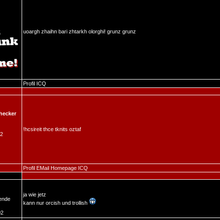
uoargh zhaihn bari zhtarkh olorghi! grunz grunz
Profil
ICQ
hecker
!hcsireit thce tknits oztaf
02
Profil
EMail
Homepage
ICQ
ja wie jetz
ende
kann nur orcish und trollish
02