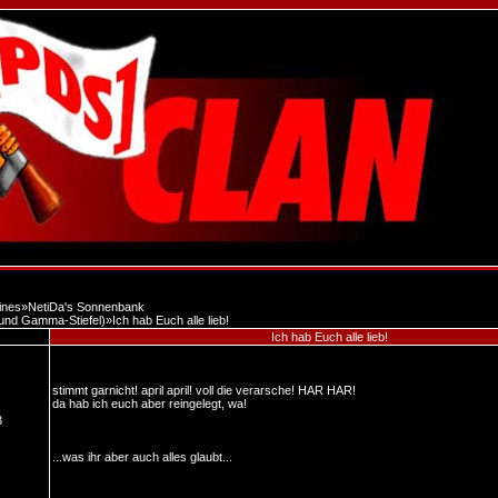
ines
»
NetiDa's Sonnenbank
 und Gamma-Stiefel)
»
Ich hab Euch alle lieb!
Ich hab Euch alle lieb!
stimmt garnicht! april april! voll die verarsche! HAR HAR!
da hab ich euch aber reingelegt, wa!
3
...was ihr aber auch alles glaubt...