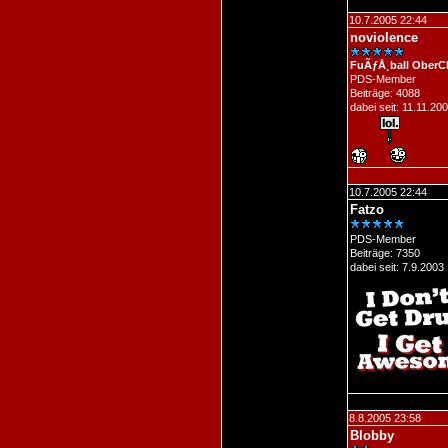
10.7.2005 22:44
noviolence
FuÃƒÅ¸ball OberC
PDS-Member
Beiträge: 4088
dabei seit: 11.11.20
10.7.2005 22:44
Fatzo
PDS-Member
Beiträge: 7350
dabei seit: 7.9.2003
8.8.2005 23:58
Blobby