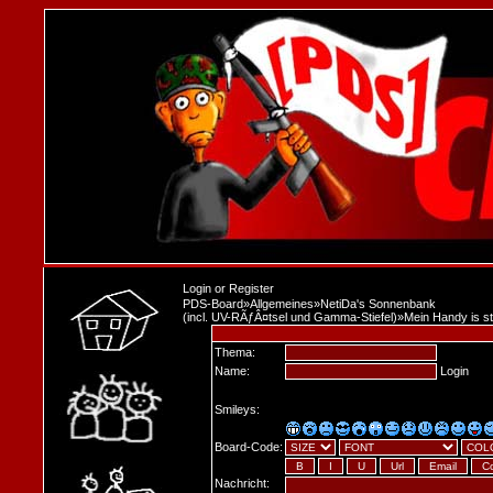
Login
or
Register
PDS-Board
»
Allgemeines
»
NetiDa's Sonnenbank
(incl. UV-RÃƒÂ¤tsel und Gamma-Stiefel)
»
Mein Handy is s
Thema:
Name:
Login
Smileys:
Board-Code:
Nachricht: