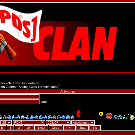
ines
»
NetiDa's Sonnenbank
 und Gamma-Stiefel)
»
Was kostet\'s denn?
Antworten
Login