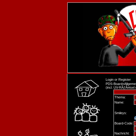
Login
or
Register
PDS-Board
»
Allgeme
(incl. UV-RÃƒÂ¤tsel
Thema:
Name:
Smileys:
Board-Code:
Nachricht: