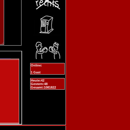
Online:
1 Gast
Heute:42
Gestern:48
Gesamt:1081822