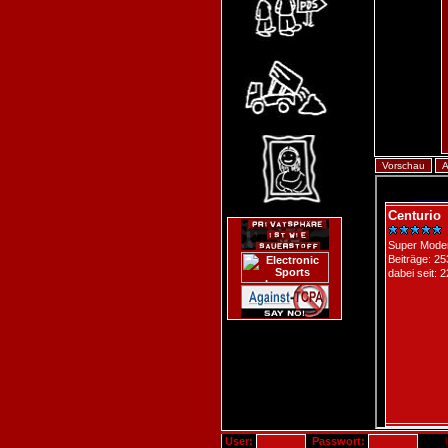
User:
Passwort: