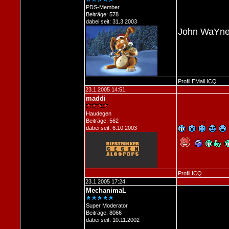
PDS-Member
Beiträge: 578
dabei seit: 31.3.2003
John WaYne
Profil
EMail
ICQ
23.1.2005 14:51
maddi
Haudegen
Beiträge: 562
dabei seit: 6.10.2003
Profil
ICQ
23.1.2005 17:24
MechanimaL
Super Moderator
Beiträge: 8066
dabei seit: 10.11.2002