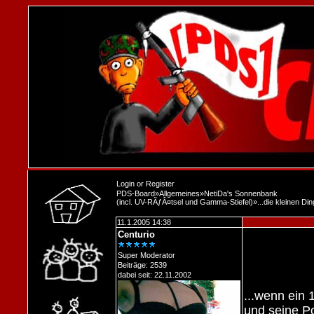
Login
or
Register
PDS-Board
»
Allgemeines
»
NetiDa's Sonnenbank
(incl. UV-RÃƒÂ¤tsel und Gamma-Stiefel)
»
...die kleinen D
11.1.2005 14:38
Centurio
Super Moderator
Beiträge: 2539
dabei seit: 22.11.2002
...wenn ein
und seine Po