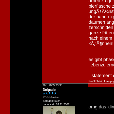
arbeit zu ge
bierflasche
ungÃƒÂ¼nsti
der hand exp
daumen ange
zerschnitten
ganze fritt
nach einem 
kÃƒÂ¶nnen!
es gibt phas
liebenzulern
--statement 
Profil
EMail
Homepa
26.1.2005 23:33
Delgado
PDS-Member
Beiträge: 5384
dabei seit: 24.11.2002
omg das klin