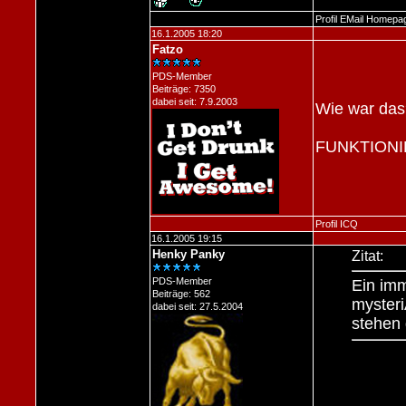
Profil
EMail
Homepa
16.1.2005 18:20
Fatzo
PDS-Member
Beiträge: 7350
dabei seit: 7.9.2003
Wie war das
FUNKTIONIE
Profil
ICQ
16.1.2005 19:15
Henky Panky
Zitat:
PDS-Member
Ein im
Beiträge: 562
mysteri
dabei seit: 27.5.2004
stehen