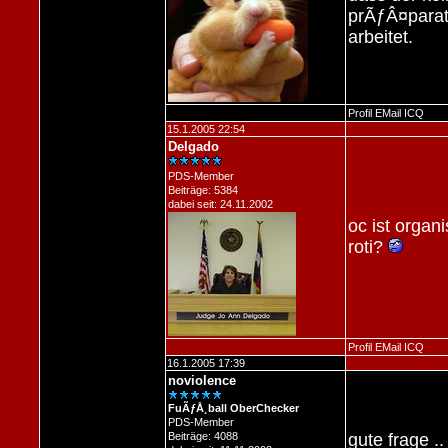
prÃƒÂ¤parat
arbeitet.
Profil
EMail
ICQ
15.1.2005 22:54
Delgado
PDS-Member
Beiträge: 5384
dabei seit: 24.11.2002
oc ist organ
roti?
Profil
EMail
ICQ
16.1.2005 17:39
noviolence
FuÃƒÅ¸ball OberChecker
PDS-Member
Beiträge: 4088
gute frage ..