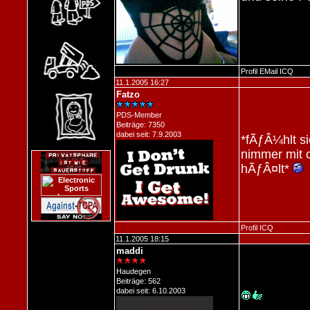
Profil
EMail
ICQ
11.1.2005 16:27
Fatzo
PDS-Member
Beiträge: 7350
dabei seit: 7.9.2003
*fÃƒÂ¼hlt si
nimmer mit c
hÃƒÂ¤lt*
Profil
ICQ
11.1.2005 18:15
maddi
Haudegen
Beiträge: 562
dabei seit: 6.10.2003