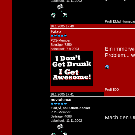
dabei seit: 11.11.2002
Profil
EMail
Homepa
16.1.2005 17:40
Fatzo
PDS-Member
Beiträge: 7350
Ein immerwi
dabei seit: 7.9.2003
Problem... w
Profil
ICQ
16.1.2005 17:41
noviolence
FuÃƒÅ¸ball OberChecker
PDS-Member
Beiträge: 4088
Mach den Uri
dabei seit: 11.11.2002