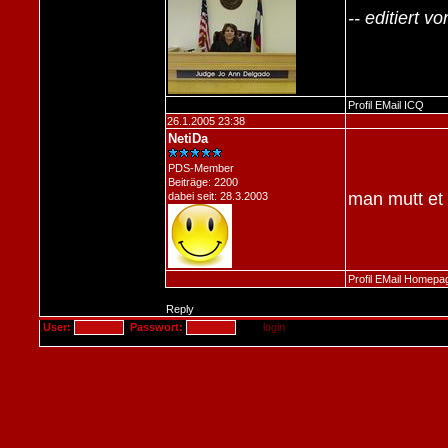
-- editiert 
Profil
EMail
ICQ
26.1.2005 23:38
NetiDa
PDS-Member
Beiträge: 2200
man mutt et
dabei seit: 28.3.2003
Profil
EMail
Homepa
Reply
User:
Passwort: