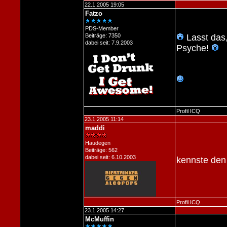
22.1.2005 19:05
Fatzo
PDS-Member
Beiträge: 7350
Lasst das,
dabei seit: 7.9.2003
Psyche!
Profil
ICQ
23.1.2005 11:14
maddi
Haudegen
Beiträge: 562
dabei seit: 6.10.2003
kennste de
Profil
ICQ
23.1.2005 14:27
McMuffin