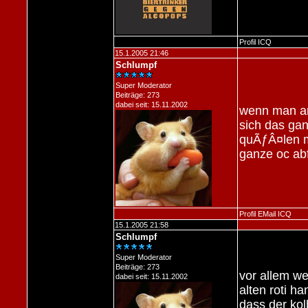
Profil
ICQ
15.1.2005 21:46
Schlumpf
Super Moderator
Beiträge: 273
dabei seit: 15.11.2002
wenn man am 
sich das ga
quÃƒÂ¤len mu
ganze oc abfa
Profil
EMail
ICQ
15.1.2005 21:58
Schlumpf
Super Moderator
Beiträge: 273
vor allem w
dabei seit: 15.11.2002
alten roti h
dass der kol