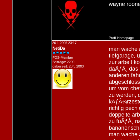
wayne roon
Profil
Homepage
26.1.2005 23:17
NetiDa
man wache a
tiefgarage, 
PDS-Member
zur arbeit k
Beiträge: 2200
dabei seit: 28.3.2003
daÃƒÅ¸ das f
anderen fahr
abgeschloss
um vom che
zu werden, d
kÃƒÂ¼rzester
richtig pec
doppelte arb
zu fuÃƒÅ¸ n
bananenscha
man wache a