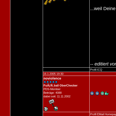
...weil Dein
-- editiert 
Profil
ICQ
16.1.2005 19:30
noviolence
FuÃƒÅ¸ball OberChecker
PDS-Member
Beiträge: 4088
dabei seit: 11.11.2002
Profil
EMail
Homepa