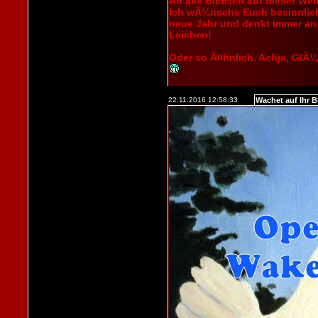
An alle Blimsen auf dieser Wel
Ich wÃ¼nsche Euch besinnliche
neue Jahr und denkt immer an 
Leichen!
Oder so Ã¤hnlich. Achja, GlÃ¼
22.11.2016 12:58:33
Wachet auf Ihr B