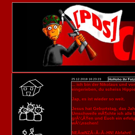
25.12.2018 16:23:23
HoHoho ihr Fotze
... ich bin der Nikolaus und v
eingerieben, du scheiss Hippie
Jap, es ist wieder so weit.
Jesus hat Geburtstag, das Ja
Umschweife mÃ¶chte ich alle b
grÃ¼ÃŸen und Euch ein erfolgr
wÃ¼nschen!
NEÃœNZÃ–Ã–Ã–HN! Abfahrt!