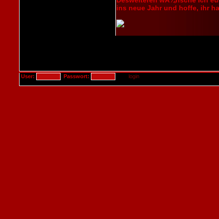
Desweiteren wÃ¼nsche ich euc
ins neue Jahr und hoffe, ihr h
User:
Passwort: