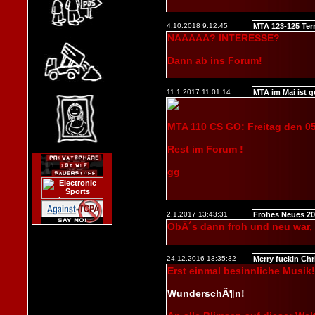
4.10.2018 9:12:45
MTA 123-125 Ter
NAAAAA? INTERESSE?
Dann ab ins Forum!
11.1.2017 11:01:14
MTA im Mai ist g
MTA 110 CS GO: Freitag den 05
Rest im Forum !
gg
2.1.2017 13:43:31
Frohes Neues 20
ObÂ´s dann froh und neu war,
24.12.2016 13:35:32
Merry fuckin Ch
Erst einmal besinnliche Musik!
WunderschÃ¶n!