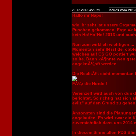
29.12.2013 4:23:59
neues vom PDS 
Hallo ihr Naps!
wie ihr seht ist unsere Orgama
Puschen gekommen. Ergo => k
kein Ho!Ho!Ho! 2013 und auch
Nun zum wirklich wichtigen....
Momentan sehr IN ist de_cbble
welches auf CS GO portiert wu
sollte. Dann kÃ¶nnte wenigst
angeknÃ¼pft werden.
Die RealitÃ¤t sieht momentan 
FÃ¼r die Horde !
Vereinzelt wird auch von dunk
berichtet. So richtig hat sich
evilz" auf den Grund zu gehe
Ansonsten sind die Planungen
angelaufen. Es wird zwar ein Kr
zuversichtlich dass uns 2014 
In diesem Sinne allen PDS Bli