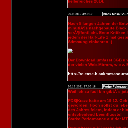
kellerreiches 2014.
20.9.2012 3:53:10
Black Mesa Sour
Nach 8 langen Jahren der Entw
minutiÃ¶s nachgebaute Black M
verÃ¶ffentlicht. Erste Kritiken
jedem der Half-Life 1 mal gesp
Stimmung einkehren :)
Der Download umfasst 3GB und
der vielen Web-Mirrors, wie z. 
http://release.blackmesasour
26.12.2011 17:09:18
Frohe Feiertage!
Weil ich zu faul bin gibtÂ´s je
PDS|Krazz hatte am 19.12. Gebu
geworden. Hoch sollst du leb
des Jahres feiern, indem er hi
entscheidend beeinflusste!
Starke Performance auf der MT