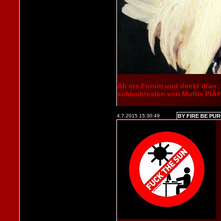
Ab ins Forum und denkt dran:
schlechtesten von Muttis PlÃ¤
4.7.2015 15:30:49
BY FIRE BE PU